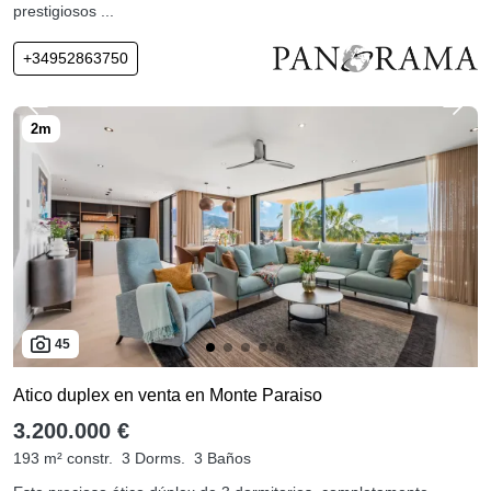
prestigiosos ...
+34952863750
45
Atico duplex en venta en Monte Paraiso
3.200.000 €
193 m² constr.
3 Dorms.
3 Baños