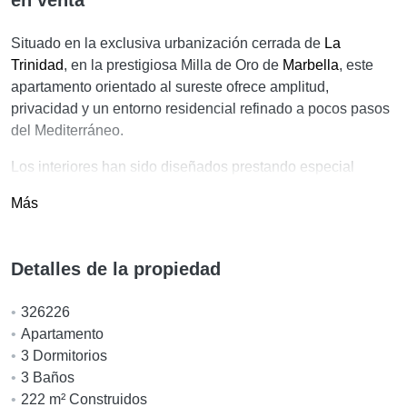
Situado en la exclusiva urbanización cerrada de
La
Trinidad
, en la prestigiosa Milla de Oro de
Marbella
, este
apartamento orientado al sureste ofrece amplitud,
privacidad y un entorno residencial refinado a pocos pasos
del Mediterráneo.
Los interiores han sido diseñados prestando especial
atención a las proporciones, la luz natural y el confort diario.
Más
La elegante zona de estar y comedor se abre a una amplia
terraza privada ideal para disfrutar del estilo de vida al aire
libre durante todo el año. La propiedad dispone de tres
Detalles de la propiedad
dormitorios en suite, aseo de invitados y una espaciosa
cocina totalmente equipada con mobiliario de alta gama y
326226
electrodomésticos integrados, un sistema de aire
Apartamento
acondicionado frio y calor de Daikin además de lavandería
3 Dormitorios
independiente. Los suelos de mármol, las líneas
3 Baños
arquitectónicas contemporáneas y los acabados
222 m² Construidos
sofisticados crean una atmósfera serena y elegante. La