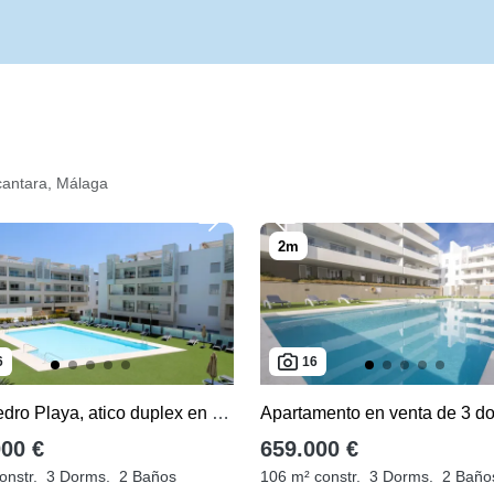
cantara, Málaga
6
16
San Pedro Playa, atico duplex en venta de 3 dormitorios
000 €
659.000 €
onstr.
3 Dorms.
2 Baños
106 m² constr.
3 Dorms.
2 Baño