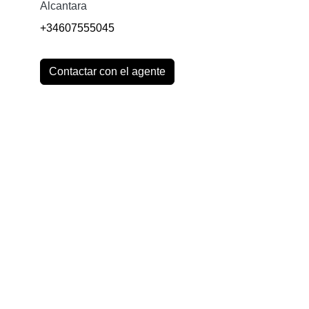
Alcantara
+34607555045
Contactar con el agente