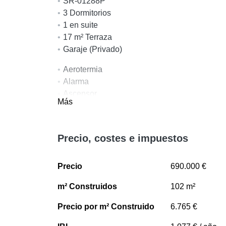
SR-01288P
3 Dormitorios
1 en suite
17 m² Terraza
Garaje (Privado)
Aerotermia
Alarma
Ascensor
Más
Cerca de playa / mar
Cocina totalmente equipada
Cristal doble
Precio, costes e impuestos
Excelente estado
Muebles opcionales
Precio
Parque infantil cercano
690.000 €
Servicios cercanos
m² Construidos
102 m²
Terraza cubierta
Tiendas cerca
Precio por m² Construido
6.765 €
Videoportero