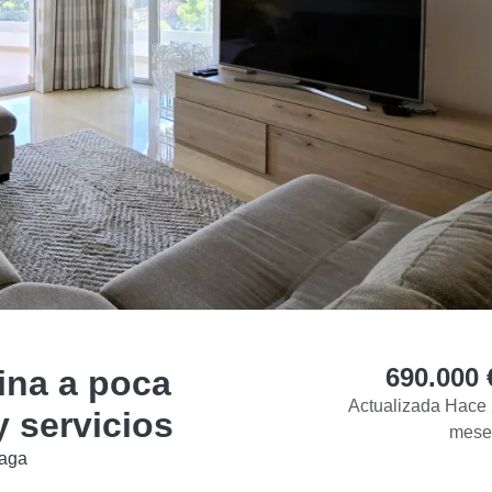
690.000 
ina a poca
Actualizada Hace
y servicios
mese
laga