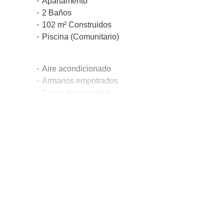
Apartamento
2 Baños
102 m² Construidos
Piscina (Comunitario)
Aire acondicionado
Armarios empotrados
Cerca de la ciudad
Cocina americana
Colegios cerca
Cámaras de vigilancia
Lado Playa
Paneles solares
Persianas eléctricas
Suelos porcelánicos
Terraza privada
Transporte cercano
Vistas a la calle