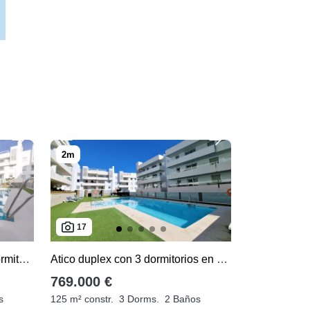
17
Apartamento en venta de 3 dormitorios en San Pedro Playa
Atico duplex con 3 dormitorios en venta en San Pedro Playa
769.000 €
s
125 m² constr.
3 Dorms.
2 Baños