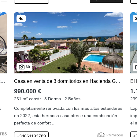
60
Los Altos de los Monteros, apartamento en venta de 3 dormitorios
Casa en venta de 3 dormitorios en Hacienda Guadalupe
El 
990.000 €
1.
261 m² constr.
3 Dorms.
2 Baños
239
s
Completamente renovada con los más altos estándares
Exp
en 2022, esta hermosa casa ofrece una combinación
imp
perfecta de confort ...
el 
+34661193789
+