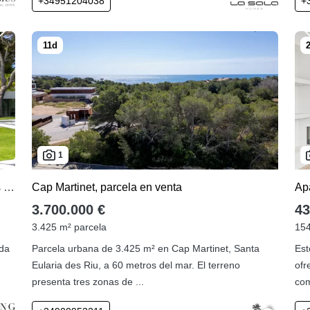
+34951204038
+
1
Comprar villa de 6 dormitorios en Los Monteros Playa
Cap Martinet, parcela en venta
3.700.000 €
43
3.425 m² parcela
154
ada
Parcela urbana de 3.425 m² en Cap Martinet, Santa
Est
Eularia des Riu, a 60 metros del mar. El terreno
ofr
presenta tres zonas de ...
com