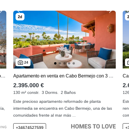
24
Nueva Andalucia, apartamento con 2 dormitorios en venta
Apartamento en venta en Cabo Bermejo con 3 dormitorios
2.395.000 €
2.
130 m² constr.
3 Dorms.
2 Baños
126
Este precioso apartamento reformado de planta
Est
ía,
intermedia se encuentra en Cabo Bermejo, una de las
ren
comunidades frente al mar más ...
com
+34674527599
+