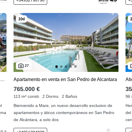
27
Adosado con 3 dormitorios en venta en Alcaidesa Costa
Apartamento en venta en San Pedro de Alcantara
765.000 €
35
113 m² constr.
2 Dorms.
2 Baños
96 
l
Bienvenido a Mare, un nuevo desarrollo exclusivo de
Her
orma
apartamentos y áticos contemporáneos en San Pedro
del
de Alcántara, a solo dos
cer