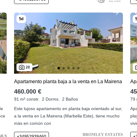
20
Apartamento planta baja a la venta en La Mairena
460.000 €
45
91 m² constr.
2 Dorms.
2 Baños
79 
de
Este lujoso apartamento en planta baja orientado al sur,
Apa
ece
a la venta en La Mairena (Marbella Este), tiene mucho
pla
más en común con
viv
+34952939460
+