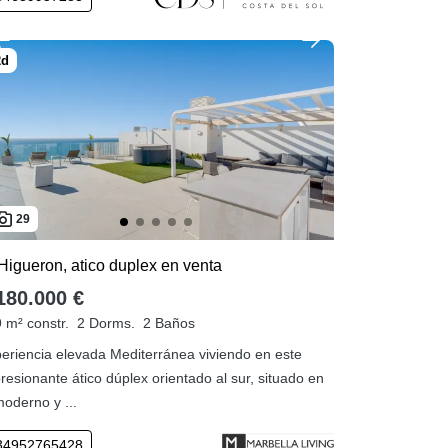
29
Higueron, atico duplex en venta
180.000 €
 m² constr.
2 Dorms.
2 Baños
eriencia elevada Mediterránea viviendo en este
resionante ático dúplex orientado al sur, situado en
moderno y ...
34952765428