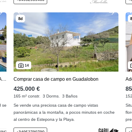
14
Comprar villa de 3 dormitorios en Guadalmina Alta
Comprar casa de campo en Guadalobon
Ad
425.000 €
85
165 m² constr.
3 Dorms.
3 Baños
152
l se
Se vende una preciosa casa de campo vistas
Sit
panorámicas a la montaña, a pocos minutos en coche
flo
al centro de Estepona y la Playa.
pre
+34952790790
+