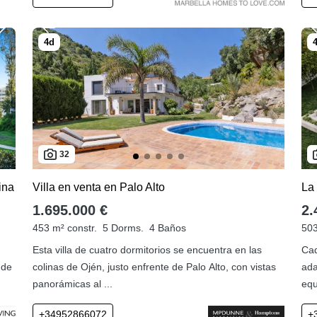
32
ina
Villa en venta en Palo Alto
La 
1.695.000 €
2.
453 m² constr.
5 Dorms.
4 Baños
503
Esta villa de cuatro dormitorios se encuentra en las
Cad
 de
colinas de Ojén, justo enfrente de Palo Alto, con vistas
ada
panorámicas al ...
equ
+34952866072
+