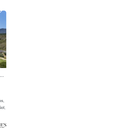
 los Flamingos, Ático a la venta de 3 dormitorios
os,
ol,