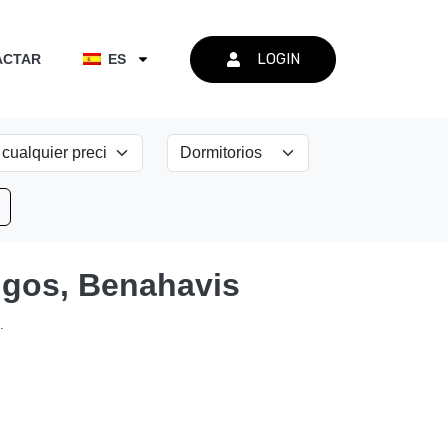
LOGIN
ACTAR
ES
ngos, Benahavis
.