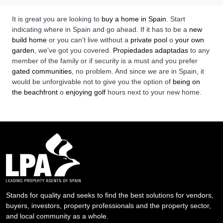
It is great you are looking to
buy a home in Spain
. Start
indicating where in Spain and go ahead. If it has to be a
new
build home
or you can’t live without a
private pool
o
your own
garden
, we’ve got you covered.
Propiedades adaptadas
to any
member of the family or if security is a must and you prefer
gated communities
, no problem. And since we are in Spain, it
would be unforgivable not to give you the option of
being on
the beachfront
o
enjoying golf
hours next to your new home.
Stands for quality and seeks to find the best solutions for vendors,
buyers, investors, property professionals and the property sector,
and local community as a whole.