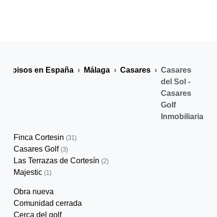
s y pisos en España
Málaga
Casares
Casares
del Sol -
Casares
Golf
Inmobiliaria
Finca Cortesin
(31)
Casares Golf
(3)
Las Terrazas de Cortesín
(2)
Majestic
(1)
Obra nueva
Comunidad cerrada
Cerca del golf