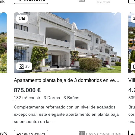
25
Apartamento planta baja de 3 dormitorios en venta en Malambo
875.000 €
4.
132 m² constr.
3 Dorms.
3 Baños
539
Completamente reformado con un nivel de acabados
Bru
excepcional, este elegante apartamento en planta baja
cor
se encuentra en la ...
una
+34951382871
+