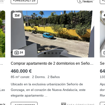
+34639142718
+
24
illa en Las Brisas del Golf con 3 dormitorios
Comprar apartamento de 2 dormitorios en Señorio de Gonzaga
Se
460.000 €
64
85 m² constr.
2 Dorms.
2 Baños
133
Ubicado en la exclusiva urbanización Señorío de
Apa
 Las
Gonzaga, en el corazón de Nueva Andalucía, este
dor
elegante apartamento ...
Riv