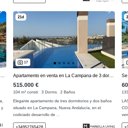
17
Apartamento planta baja en venta en Nueva Andalucia
Apartamento en venta en La Campana de 3 dormitorios
515.000 €
60
104 m² constr.
3 Dorms.
2 Baños
133
a,
Elegante apartamento de tres dormitorios y dos baños
LA
 y
situado en La Campana, Nueva Andalucía, en el
CO
codiciado desarrollo de ...
ven
+34952765428
+