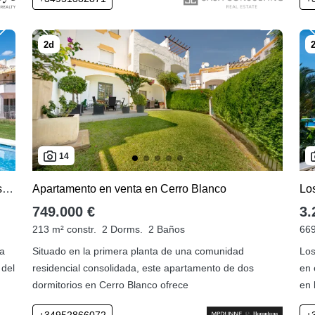
14
Nueva Andalucia, apartamento de 2 dormitorios a la venta
Apartamento en venta en Cerro Blanco
749.000 €
3.
213 m² constr.
2 Dorms.
2 Baños
669
na
Situado en la primera planta de una comunidad
Los
 del
residencial consolidada, este apartamento de dos
en 
dormitorios en Cerro Blanco ofrece
en 
+34952866072
+