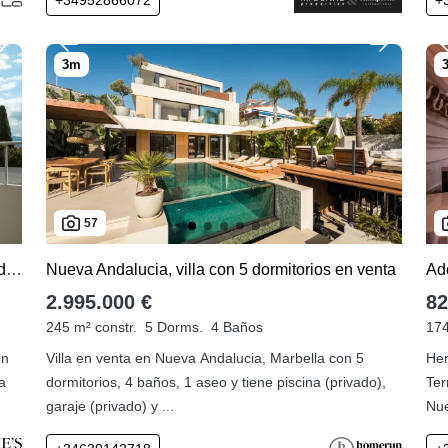
57
Nueva Andalucia, apartamento en venta con 4 dormitorios
Nueva Andalucia, villa con 5 dormitorios en venta
Ad
2.995.000 €
82
245 m² constr.
5 Dorms.
4 Baños
174
en
Villa en venta en Nueva Andalucia, Marbella con 5
Her
a
dormitorios, 4 baños, 1 aseo y tiene piscina (privado),
Ter
garaje (privado) y ...
Nue