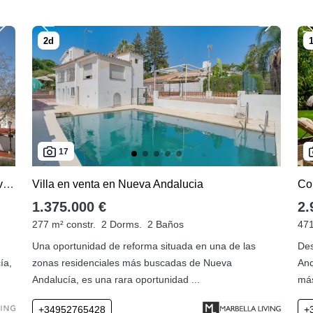
17
Apartamento en venta de 2 dormitorios en Nueva Andalucia
Villa en venta en Nueva Andalucia
1.375.000 €
2.
277 m² constr.
2 Dorms.
2 Baños
471
Una oportunidad de reforma situada en una de las
Des
ía,
zonas residenciales más buscadas de Nueva
And
Andalucía, es una rara oportunidad ...
más
+34952765428
+