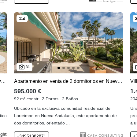
31
Medina de Banús, Ático con 3 dormitorios a la venta
Apartamento en venta de 2 dormitorios en Nueva Andalucia
Vi
595.000 €
1.
92 m² constr.
2 Dorms.
2 Baños
204
Ubicado en la exclusiva comunidad residencial de
Una
ico
Lorcrimar, en Nueva Andalucía, este apartamento de
pro
dos dormitorios, orientado ...
a u
+34951382871
+